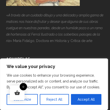
«
A través de un cuidado dibujo y una delicada y amplia gama de
matices nos hace disfrutar y desear que alguna de sus obras
cuelgue en nuestras paredes, desde un humilde pozo o un ramo
de hortensias al Ferrol Ilustrado o los soberbios paisajes de la
ría
» María Fidalgo, Doctora en Historia y Crítica de arte
ACUARELAS
We value your privacy
Acuarelas personalizadas
We use cookies to enhance your browsing experience,
Acuarelas de Flores
serve personalized ads or content, and analyze our traffic.
Acuarelas de Marinas
0
By clicking "Accept All", you consent to our use of cookies.
Acuarelas de Paisajes
Retratos y figuras
Customize
Reject All
Accept All