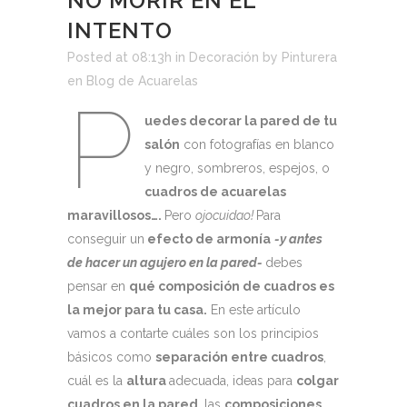
NO MORIR EN EL
INTENTO
Posted at 08:13h
in
Decoración
by
Pinturera
en Blog de Acuarelas
P
uedes decorar la pared de tu
salón
con fotografías en blanco
y negro, sombreros, espejos, o
cuadros de acuarelas
maravillosos….
Pero
ojocuidao!
Para
conseguir un
efecto de armonía
-y antes
de hacer un agujero en la pared-
debes
pensar en
qué composición de cuadros es
la mejor para tu casa.
En este artículo
vamos a contarte cuáles son los principios
básicos como
separación entre cuadros
,
cuál es la
altura
adecuada, ideas para
colgar
cuadros en la pared
, las
composiciones
,…