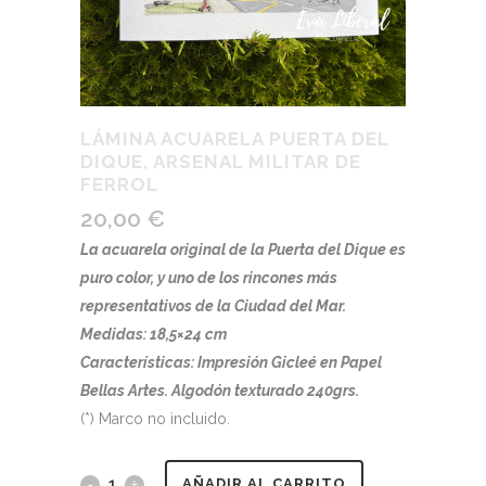
LÁMINA ACUARELA PUERTA DEL
DIQUE, ARSENAL MILITAR DE
FERROL
20,00
€
La acuarela original de la Puerta del Dique es
puro color, y uno de los rincones más
representativos de la Ciudad del Mar.
Medidas: 18,5×24 cm
Características: Impresión Gicleé en Papel
Bellas Artes. Algodón texturado 240grs.
(*) Marco no incluido.
Lámina
AÑADIR AL CARRITO