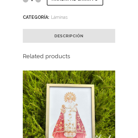
Acuarela
CATEGORÍA:
Láminas
Puerta
del
DESCRIPCIÓN
Dique,
Related products
Arsenal
Militar
de
Ferrol
quantity